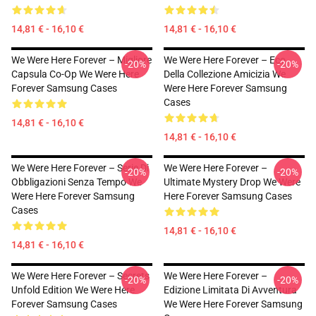
14,81 € - 16,10 €
14,81 € - 16,10 €
We Were Here Forever – Migliore
We Were Here Forever – Eco
-20%
-20%
Capsula Co-Op We Were Here
Della Collezione Amicizia We
Forever Samsung Cases
Were Here Forever Samsung
Cases
14,81 € - 16,10 €
14,81 € - 16,10 €
We Were Here Forever – Serie Di
We Were Here Forever –
-20%
-20%
Obbligazioni Senza Tempo We
Ultimate Mystery Drop We Were
Were Here Forever Samsung
Here Forever Samsung Cases
Cases
14,81 € - 16,10 €
14,81 € - 16,10 €
We Were Here Forever – Secrets
We Were Here Forever –
-20%
-20%
Unfold Edition We Were Here
Edizione Limitata Di Avventura
Forever Samsung Cases
We Were Here Forever Samsung