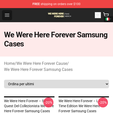
FREE
shipping on orders over $100
We Were Here Forever Shop - Official We Were Here Fore
Open menu
We Were Here Forever Samsung
Cases
Home
/
We Were Here Forever Cause
/
We Were Here Forever Samsung Cases
We Were Here Forever – Serie
We Were Here Forever – Lost In
-20%
-20%
Quest Del Collezionista We Were
Time Edition We Were Here
Here Forever Samsung Cases
Forever Samsung Cases