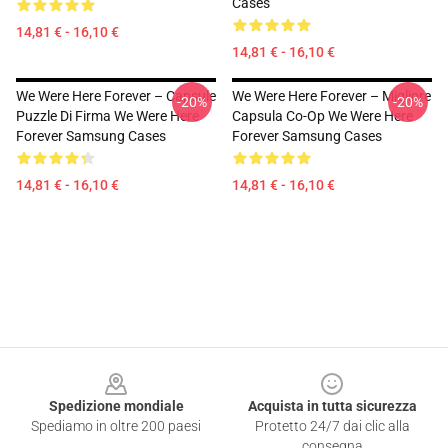
Cases
14,81 € - 16,10 €
14,81 € - 16,10 €
We Were Here Forever – Capsule
We Were Here Forever – Migliore
-20%
-20%
Puzzle Di Firma We Were Here
Capsula Co-Op We Were Here
Forever Samsung Cases
Forever Samsung Cases
14,81 € - 16,10 €
14,81 € - 16,10 €
Footer
Spedizione mondiale
Acquista in tutta sicurezza
Spediamo in oltre 200 paesi
Protetto 24/7 dai clic alla
consegna