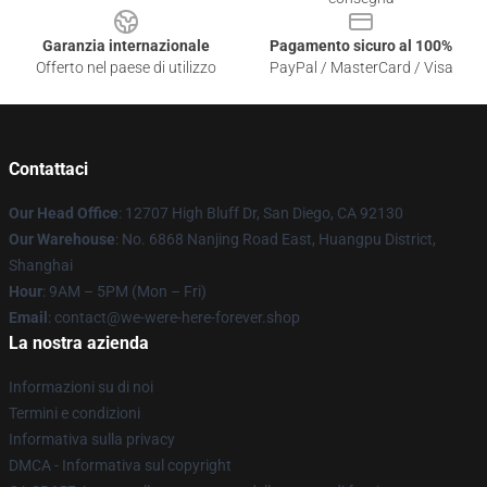
Garanzia internazionale
Pagamento sicuro al 100%
Offerto nel paese di utilizzo
PayPal / MasterCard / Visa
Contattaci
Our Head Office
: 12707 High Bluff Dr, San Diego, CA 92130
Our Warehouse
: No. 6868 Nanjing Road East, Huangpu District,
Shanghai
Hour
: 9AM – 5PM (Mon – Fri)
Email
: contact@we-were-here-forever.shop
La nostra azienda
Informazioni su di noi
Termini e condizioni
Informativa sulla privacy
DMCA - Informativa sul copyright