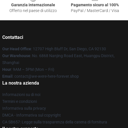
Garanzia internazionale
Pagamento sicuro al 100%
Offerto nel paese di utilizzo
PayPal / MasterCard / Visa
Contattaci
Our Head Office
: 12707 High Bluff Dr, San Diego, CA 92130
Our Warehouse
: No. 6868 Nanjing Road East, Huangpu District,
Shanghai
Hour
: 9AM – 5PM (Mon – Fri)
Email
: contact@we-were-here-forever.shop
La nostra azienda
Informazioni su di noi
Termini e condizioni
Informativa sulla privacy
DMCA - Informativa sul copyright
CA SB657: Legge sulla trasparenza della catena di fornitura