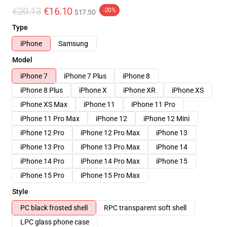
€20.13
€16.10
-20%
$17.50
Type
iPhone
Samsung
Model
iPhone 7
iPhone 7 Plus
iPhone 8
iPhone 8 Plus
iPhone X
iPhone XR
iPhone XS
iPhone XS Max
iPhone 11
iPhone 11 Pro
iPhone 11 Pro Max
iPhone 12
iPhone 12 Mini
iPhone 12 Pro
iPhone 12 Pro Max
iPhone 13
iPhone 13 Pro
iPhone 13 Pro Max
iPhone 14
iPhone 14 Pro
iPhone 14 Pro Max
iPhone 15
iPhone 15 Pro
iPhone 15 Pro Max
Style
PC black frosted shell
RPC transparent soft shell
LPC glass phone case