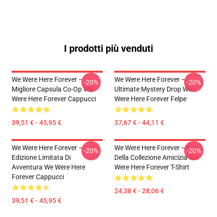
I prodotti più venduti
We Were Here Forever –
We Were Here Forever –
-20%
-20%
Migliore Capsula Co-Op We
Ultimate Mystery Drop We
Were Here Forever Cappucci
Were Here Forever Felpe
39,51 € - 45,95 €
37,67 € - 44,11 €
We Were Here Forever –
We Were Here Forever – Eco
-20%
-20%
Edizione Limitata Di
Della Collezione Amicizia We
Avventura We Were Here
Were Here Forever T-Shirt
Forever Cappucci
24,38 € - 28,06 €
39,51 € - 45,95 €