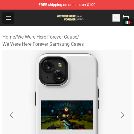
FREE
shipping on orders over $100
We Were Here Forever Shop - Official We Were Here Fore
Open menu
Home
/
We Were Here Forever Cause
/
We Were Here Forever Samsung Cases