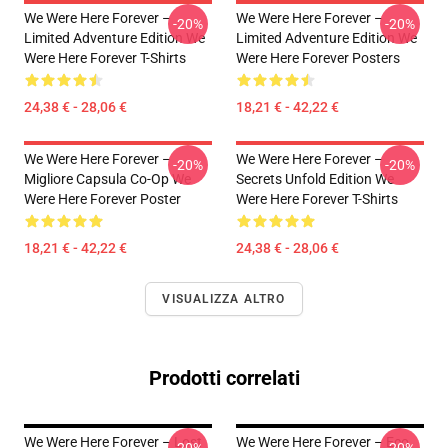
We Were Here Forever –
We Were Here Forever –
-20%
-20%
Limited Adventure Edition We
Limited Adventure Edition We
Were Here Forever T-Shirts
Were Here Forever Posters
24,38 € - 28,06 €
18,21 € - 42,22 €
We Were Here Forever –
We Were Here Forever –
-20%
-20%
Migliore Capsula Co-Op We
Secrets Unfold Edition We
Were Here Forever Poster
Were Here Forever T-Shirts
18,21 € - 42,22 €
24,38 € - 28,06 €
VISUALIZZA ALTRO
Prodotti correlati
We Were Here Forever – Lost
We Were Here Forever – Eco