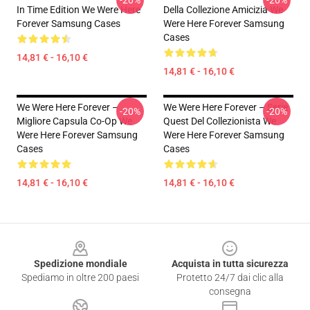
-20%
-20%
In Time Edition We Were Here
Della Collezione Amicizia We
Forever Samsung Cases
Were Here Forever Samsung
Cases
14,81 € - 16,10 €
14,81 € - 16,10 €
We Were Here Forever –
We Were Here Forever – Serie
-20%
-20%
Migliore Capsula Co-Op We
Quest Del Collezionista We
Were Here Forever Samsung
Were Here Forever Samsung
Cases
Cases
14,81 € - 16,10 €
14,81 € - 16,10 €
Footer
Spedizione mondiale
Acquista in tutta sicurezza
Spediamo in oltre 200 paesi
Protetto 24/7 dai clic alla
consegna