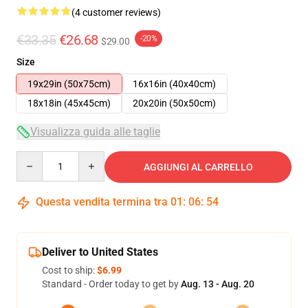
(4 customer reviews)
€33.35
€26.68
-20%
$29.00
Size
19x29in (50x75cm)
16x16in (40x40cm)
18x18in (45x45cm)
20x20in (50x50cm)
Visualizza guida alle taglie
Quantity
AGGIUNGI AL CARRELLO
Questa vendita termina tra
01
:
06
:
53
Deliver to United States
Cost to ship:
$6.99
Standard - Order today to get by
Aug. 13 - Aug. 20