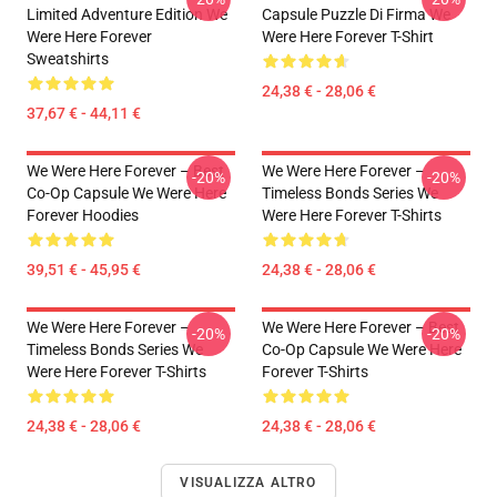
Limited Adventure Edition We
Capsule Puzzle Di Firma We
Were Here Forever
Were Here Forever T-Shirt
Sweatshirts
24,38 € - 28,06 €
37,67 € - 44,11 €
We Were Here Forever – Best
We Were Here Forever –
-20%
-20%
Co-Op Capsule We Were Here
Timeless Bonds Series We
Forever Hoodies
Were Here Forever T-Shirts
39,51 € - 45,95 €
24,38 € - 28,06 €
We Were Here Forever –
We Were Here Forever – Best
-20%
-20%
Timeless Bonds Series We
Co-Op Capsule We Were Here
Were Here Forever T-Shirts
Forever T-Shirts
24,38 € - 28,06 €
24,38 € - 28,06 €
VISUALIZZA ALTRO