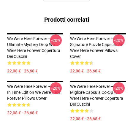
Prodotti correlati
We Were Here Forever –
We Were Here Forever –
-20%
-20%
Ultimate Mystery Drop We
Signature Puzzle Capsule We
Were Here Forever Copertura
Were Here Forever Pillows
Dei Cuscini
Cover
22,08 € - 26,68 €
22,08 € - 26,68 €
We Were Here Forever – Lost
We Were Here Forever –
-20%
-20%
In Time Edition We Were Here
Migliore Capsula Co-Op We
Forever Pillows Cover
Were Here Forever Copertura
Dei Cuscini
22,08 € - 26,68 €
22,08 € - 26,68 €