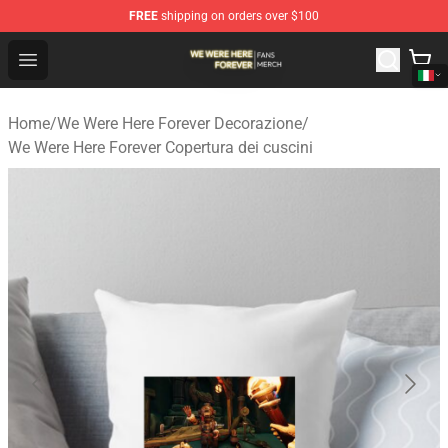
FREE
shipping on orders over $100
We Were Here Forever Shop - Official We Were Here Fore
Open menu
Home
/
We Were Here Forever Decorazione
/
We Were Here Forever Copertura dei cuscini