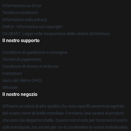
Informazioni su di noi
Termini e condizioni
Informativa sulla privacy
DMCA - Informativa sul copyright
CA SB657: Legge sulla trasparenza della catena di fornitura
Il nostro supporto
Condizioni di spedizione e consegna
Termini di pagamento
Condizioni di ritorno e rimborso
Contattaci
Aiuto del cliente (FAQ)
Whosale
Il nostro negozio
Offriamo prodotti di alta qualità che sono specificamente progettati
dal nostro team di livello mondiale. Forniamo una varietà di prodotti
che sono sia elegante e bella. Questo non è solo per mostrare il vostro
stile individuale, ma anche per voi di condividere la vostra individualità