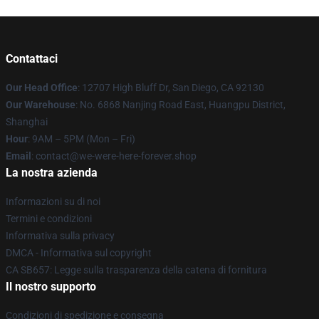
Contattaci
Our Head Office
: 12707 High Bluff Dr, San Diego, CA 92130
Our Warehouse
: No. 6868 Nanjing Road East, Huangpu District,
Shanghai
Hour
: 9AM – 5PM (Mon – Fri)
Email
: contact@we-were-here-forever.shop
La nostra azienda
Informazioni su di noi
Termini e condizioni
Informativa sulla privacy
DMCA - Informativa sul copyright
CA SB657: Legge sulla trasparenza della catena di fornitura
Il nostro supporto
Condizioni di spedizione e consegna