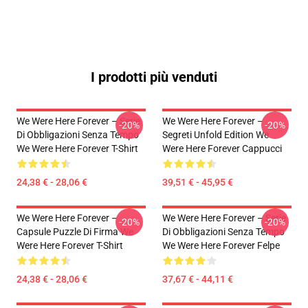
I prodotti più venduti
We Were Here Forever – Serie
We Were Here Forever –
-20%
-20%
Di Obbligazioni Senza Tempo
Segreti Unfold Edition We
We Were Here Forever T-Shirt
Were Here Forever Cappucci
24,38 € - 28,06 €
39,51 € - 45,95 €
We Were Here Forever –
We Were Here Forever – Serie
-20%
-20%
Capsule Puzzle Di Firma We
Di Obbligazioni Senza Tempo
Were Here Forever T-Shirt
We Were Here Forever Felpe
24,38 € - 28,06 €
37,67 € - 44,11 €