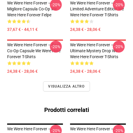
We Were Here Forever –
We Were Here Forever –
-20%
-20%
Migliore Capsula Co-Op We
Limited Adventure Edition We
Were Here Forever Felpe
Were Here Forever T-Shirts
37,67 € - 44,11 €
24,38 € - 28,06 €
We Were Here Forever – Best
We Were Here Forever –
-20%
-20%
Co-Op Capsule We Were Here
Ultimate Mystery Drop We
Forever T-Shirts
Were Here Forever T-Shirts
24,38 € - 28,06 €
24,38 € - 28,06 €
VISUALIZZA ALTRO
Prodotti correlati
We Were Here Forever –
We Were Here Forever –
-20%
-20%