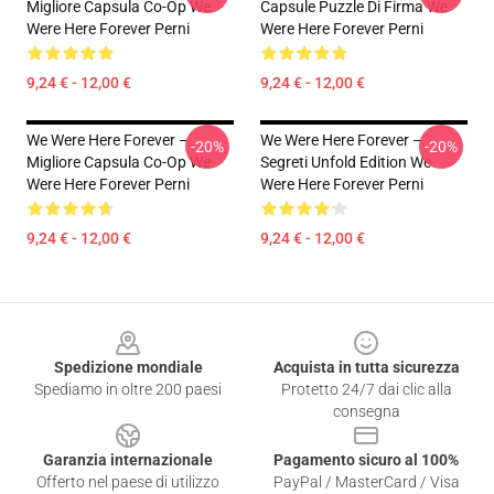
Migliore Capsula Co-Op We
Capsule Puzzle Di Firma We
Were Here Forever Perni
Were Here Forever Perni
9,24 € - 12,00 €
9,24 € - 12,00 €
We Were Here Forever –
We Were Here Forever –
-20%
-20%
Migliore Capsula Co-Op We
Segreti Unfold Edition We
Were Here Forever Perni
Were Here Forever Perni
9,24 € - 12,00 €
9,24 € - 12,00 €
Footer
Spedizione mondiale
Acquista in tutta sicurezza
Spediamo in oltre 200 paesi
Protetto 24/7 dai clic alla
consegna
Garanzia internazionale
Pagamento sicuro al 100%
Offerto nel paese di utilizzo
PayPal / MasterCard / Visa