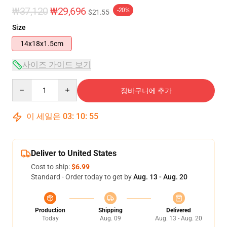
₩37,120
₩29,696
-20%
$21.55
Size
14x18x1.5cm
사이즈 가이드 보기
Quantity
장바구니에 추가
이 세일은
03
:
10
:
55
Deliver to United States
Cost to ship:
$6.99
Standard - Order today to get by
Aug. 13 - Aug. 20
Production
Shipping
Delivered
Today
Aug. 09
Aug. 13 - Aug. 20