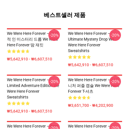
베스트셀러 제품
We Were Here Forever – 궁극
We Were Here Forever –
-20%
-20%
적 인 미스터리 드롭 We Were
Ultimate Mystery Drop We
Here Forever 땀 재킷
Were Here Forever
Sweatshirts
₩5,642,910 - ₩6,607,510
₩5,642,910 - ₩6,607,510
We Were Here Forever –
We Were Here Forever – 시그
-20%
-20%
Limited Adventure Edition We
니처 퍼즐 캡슐 We Were Here
Were Here Forever
Forever T-셔츠
Sweatshirts
₩3,651,700 - ₩4,202,900
₩5,642,910 - ₩6,607,510
We Were Here Forever – Best
We Were Here Forever –
-20%
-20%