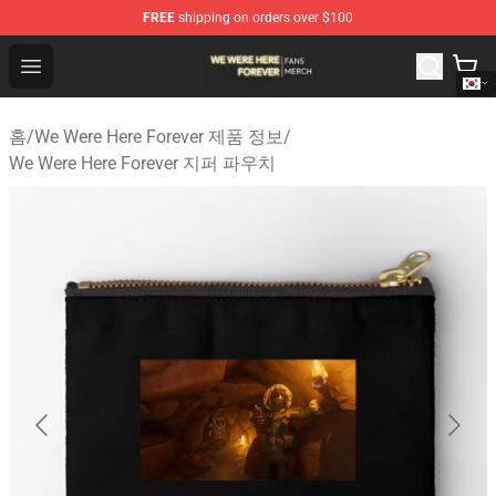
FREE
shipping on orders over $100
We Were Here Forever Shop - Official We Were Here Fore
Open menu
홈
/
We Were Here Forever 제품 정보
/
We Were Here Forever 지퍼 파우치