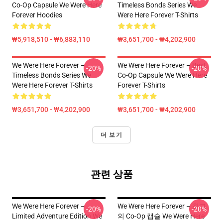
Co-Op Capsule We Were Here
Timeless Bonds Series We
Forever Hoodies
Were Here Forever T-Shirts
₩5,918,510 - ₩6,883,110
₩3,651,700 - ₩4,202,900
We Were Here Forever –
We Were Here Forever – Best
-20%
-20%
Timeless Bonds Series We
Co-Op Capsule We Were Here
Were Here Forever T-Shirts
Forever T-Shirts
₩3,651,700 - ₩4,202,900
₩3,651,700 - ₩4,202,900
더 보기
관련 상품
We Were Here Forever –
We Were Here Forever – 최고
-20%
-20%
Limited Adventure Edition We
의 Co-Op 캡슐 We Were Here