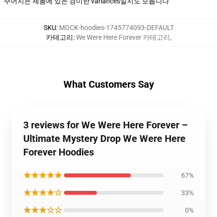
주어지는 제품에 있는 경미한 variances일지도 모릅니다
SKU
:
MOCK-hoodies-1745774093-DEFAULT
카테고리
:
We Were Here Forever 카테고리
,
What Customers Say
3 reviews for We Were Here Forever –
Ultimate Mystery Drop We Were Here
Forever Hoodies
★★★★★
67%
★★★★☆
33%
★★★☆☆
0%