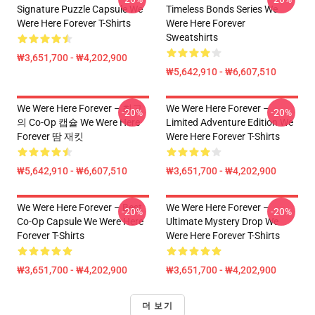
Signature Puzzle Capsule We
Timeless Bonds Series We
Were Here Forever T-Shirts
Were Here Forever
Sweatshirts
₩3,651,700 - ₩4,202,900
₩5,642,910 - ₩6,607,510
We Were Here Forever – 최고
We Were Here Forever –
-20%
-20%
의 Co-Op 캡슐 We Were Here
Limited Adventure Edition We
Forever 땀 재킷
Were Here Forever T-Shirts
₩5,642,910 - ₩6,607,510
₩3,651,700 - ₩4,202,900
We Were Here Forever – Best
We Were Here Forever –
-20%
-20%
Co-Op Capsule We Were Here
Ultimate Mystery Drop We
Forever T-Shirts
Were Here Forever T-Shirts
₩3,651,700 - ₩4,202,900
₩3,651,700 - ₩4,202,900
더 보기