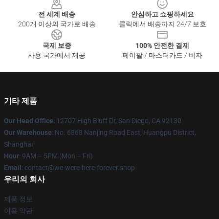
전 세계 배송
안심하고 쇼핑하세요
200개 이상의 국가로 배송
클릭에서 배송까지 24/7 보호
국제 보증
100% 안전한 결제
사용 국가에서 제공
페이팔 / 마스터카드 / 비자
기타 제품
Our Head Office
: 12707 High Bluff Dr, San Diego, CA 92130
Our Warehouse
: No. 6868 Nanjing Road East, Huangpu District,
Shanghai
Hour
: 9AM – 5PM (Mon – Fri)
Email
: contact@we-were-here-forever.shop
우리의 회사
제품 정보
이용 약관