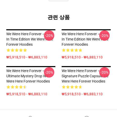
관련 상품
We Were Here Forever – Lost
We Were Here Forever – Lost
-20%
-20%
In Time Edition We Were Here
In Time Edition We Were Here
Forever Hoodies
Forever Hoodies
₩5,918,510 - ₩6,883,110
₩5,918,510 - ₩6,883,110
We Were Here Forever –
We Were Here Forever –
-20%
-20%
Ultimate Mystery Drop We
Signature Puzzle Capsule We
Were Here Forever Hoodies
Were Here Forever Hoodies
₩5,918,510 - ₩6,883,110
₩5,918,510 - ₩6,883,110
Footer