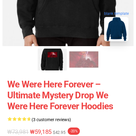
blank template
We Were Here Forever –
Ultimate Mystery Drop We
Were Here Forever Hoodies
(3 customer reviews)
₩73,981
₩59,185
-20%
$42.95