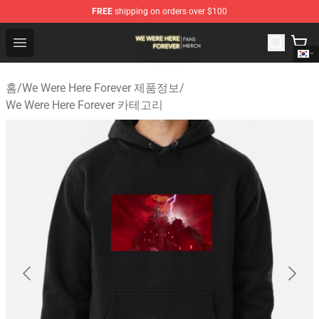
FREE
shipping on orders over $100
We Were Here Forever Shop - Official We Were Here Fore
Open menu
홈
/
We Were Here Forever 제품정보
/
We Were Here Forever 카테고리