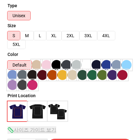
Type
Unisex
Size
S
M
L
XL
2XL
3XL
4XL
5XL
Color
Default
Print Location
사이즈 가이드 보기