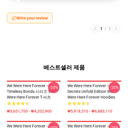
Write your review
1
/
1
베스트셀러 제품
We Were Here Forever –
We Were Here Forever –
-20%
-20%
Timeless Bonds 시리즈 We
Secrets Unfold Edition We
Were Here Forever T-셔츠
Were Here Forever Hoodies
₩3,651,700 - ₩4,202,900
₩5,918,510 - ₩6,883,110
We Were Here Forever –
We Were Here Forever –
-20%
-20%