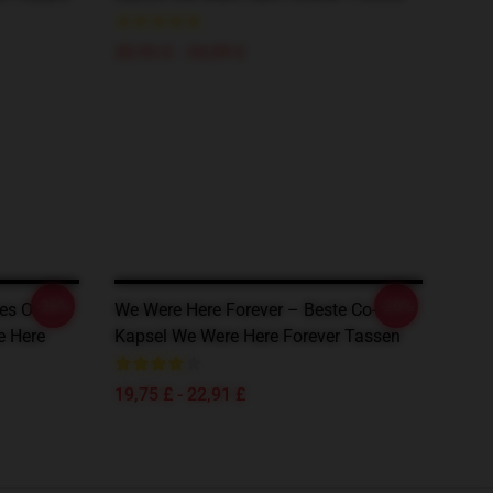
20,93 £ - 24,09 £
-20%
-20%
es Of
We Were Here Forever – Beste Co-Op
e Here
Kapsel We Were Here Forever Tassen
19,75 £ - 22,91 £