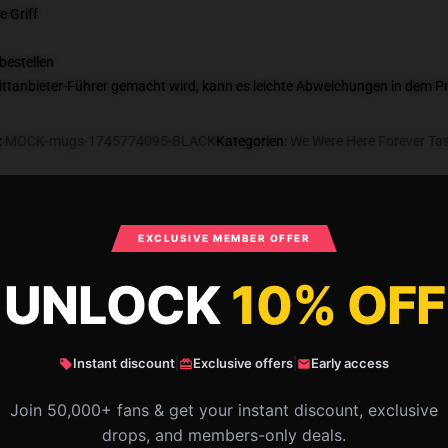
e Griff
bestellen
 Drittanbieter-Führer gemacht wird, kann es leichte Abweichungen in dem P
:
MOCK-mugs-1745774095-BLACK
Kategorien
:
We Were Here Forever Ta
What Customers Say
EXCLUSIVE MEMBER OFFER
UNLOCK
10% OFF
 Forever – Signature Puzzle Capsule We 
Instant discount
|
Exclusive offers
|
Early access
Join 50,000+ fans & get your instant discount, exclusive
drops, and members-only deals.