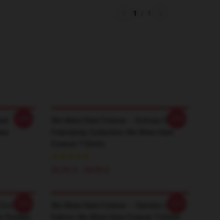
1
/
1
-20%
-20%
ted
We Were Here Forever – Echoes Of
ere
Friendship Collection We Were Here
Forever T-Shirts
20,93 £ - 24,09 £
-20%
-20%
 Co-Op
We Were Here Forever – Secrets Unfold
r Posters
Edition We Were Here Forever T-Shirts