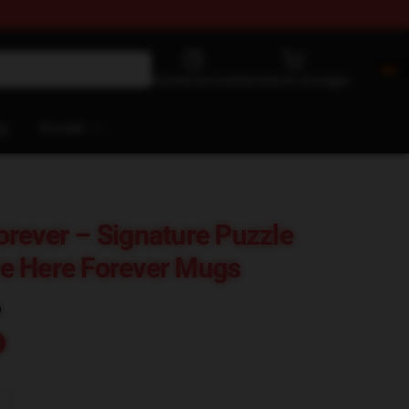
Kundenservice
Warenkorb anzeigen
og
Kontakt
rever – Signature Puzzle
e Here Forever Mugs
)