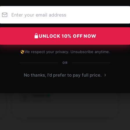
UNLOCK 10% OFF NOW
We respect your privacy. Unsubscribe anytime.
OR
Premium quality, highly suggest, and great
customer care.
›
No thanks, I'd prefer to pay full price.
Apr 20, 2025
Thomas
T
Verified owner