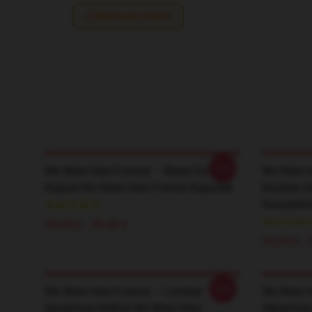
Write your review
-20%
We Were Here Forever – Beste Co-Op
We Were H
Kapsel We Were Here Forever Kapuzen
Mystery D
Sweatshir
33,93 £ - 39,46 £
32,35 £ - 
-20%
We Were Here Forever – Limited
We Were H
Adventure Edition We Were Here
Adventure