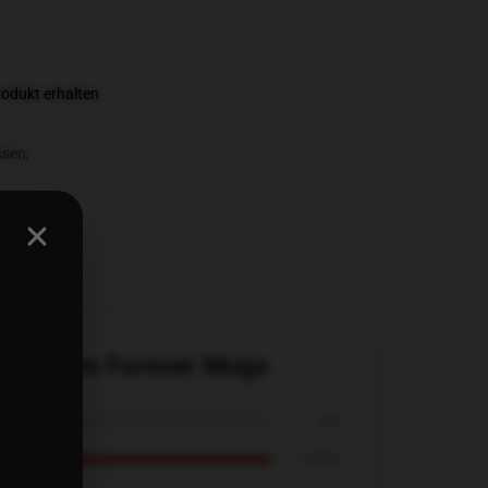
rodukt erhalten
ssen
,
Were Here Forever Mugs
0%
100%