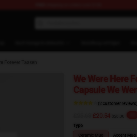
FREE
shipping on orders over $100
rever Merchandise Store
op
Nach Kategorie einkaufen
Bestellung verfolgen
Bl
e Forever Tassen
We Were Here Fo
Capsule We Wer
(2 customer reviews
£25.68
£20.54
-20%
$26.00
Type
Ceramic Mug
Accent Mug