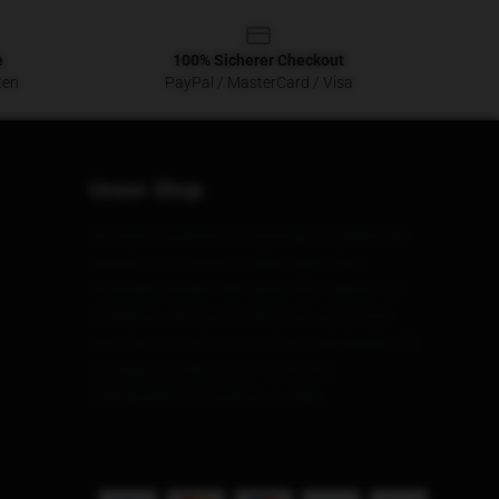
e
100% Sicherer Checkout
ten
PayPal / MasterCard / Visa
Unser Shop
Wir bieten qualitativ hochwertige Produkte, die
speziell von unserem erstklassigen Team
entwickelt werden. Wir bieten eine Vielzahl von
Produkten, die sowohl stilvoll als auch schön
sind. Dies ist nicht nur, um Ihren individuellen Stil
zu zeigen, sondern auch für Sie, Ihre
Individualität mit anderen zu teilen.