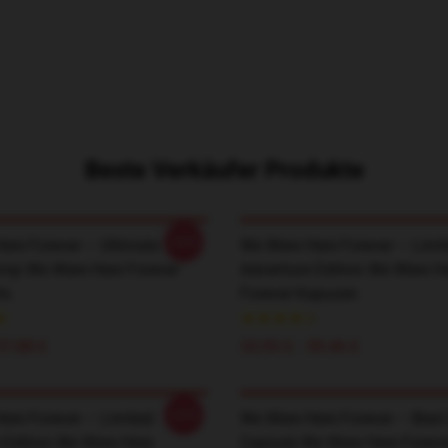
Beste Verkäufer Produkte
-20%
ere Forever – Ultimate
We Were Here Forever – Limi
rop We Were Here Forever
Adventure Edition We Were H
ts
Forever Kapuzen
37,88 £
33,93 £ - 39,46 £
-20%
ere Forever – Limited
We Were Here Forever – Best
 Edition We Were Here
Capsule We Were Here Foreve