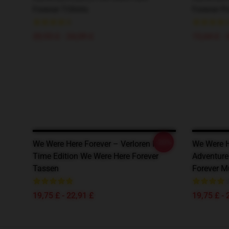
Forever T-Shirts
Forever P
20,93 £ - 24,09 £
15,64 £ - 
-20%
We Were Here Forever – Verloren In
We Were H
Time Edition We Were Here Forever
Adventure
Tassen
Forever M
19,75 £ - 22,91 £
19,75 £ - 