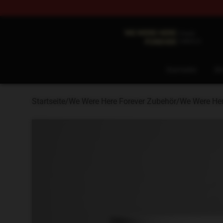
We Were Here Forever Shop - Official We Were Here Fo
Startseite
Sh
Startseite
/
We Were Here Forever Zubehör
/
We Were Her