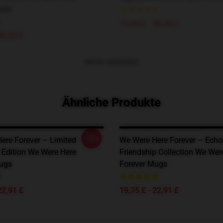
osts
15,64 £ - 36,26 £
36,26 £
MEHR ANZEIGEN
Ähnliche Produkte
-20%
ere Forever – Limited
We Were Here Forever – Echo
 Edition We Were Here
Friendship Collection We Wer
ugs
Forever Mugs
22,91 £
19,75 £ - 22,91 £