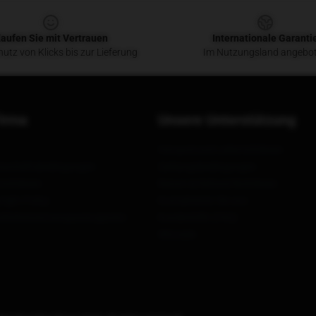
aufen Sie mit Vertrauen
Internationale Garanti
utz von Klicks bis zur Lieferung
Im Nutzungsland angebo
irma
Unsere Unterstützung
Versand und Lieferrichtlinien
Geschäftsbedingungen
Zahlungsbedingungen
ichtlinien
Return & Refund Richtlinien
ight Policy
Kontaktieren Sie uns
eferkettentransparenzgesetz
Kundenhilfe (FAQ)
Whosale