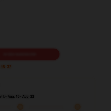
IN DEN WARENKORB
:
48
:
31
et by
Aug. 15 - Aug. 22