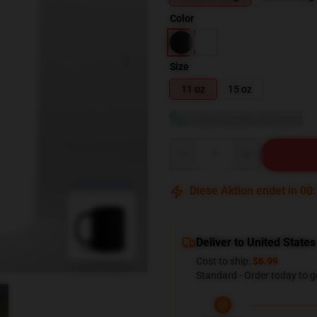
Color
Size
11 oz
15 oz
Größentabelle anzeigen
Quantity
blank template
Diese Aktion endet in
00
Deliver to United States
Cost to ship:
$6.99
Standard - Order today to g