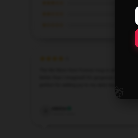
★★★☆☆
★★☆☆☆
★☆☆☆☆
The We Were Here Forever mug is amazing—
better than I imagined! It’s gorgeous and
perfect for adding joy to my daily tea routine.
🎁
Apr 24, 2025
Adeline
A
Verified owner