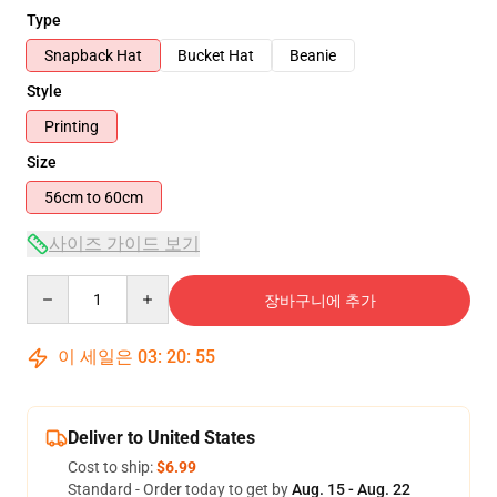
Type
Snapback Hat
Bucket Hat
Beanie
Style
Printing
Size
56cm to 60cm
사이즈 가이드 보기
Quantity
장바구니에 추가
이 세일은
03
:
20
:
54
Deliver to United States
Cost to ship:
$6.99
Standard - Order today to get by
Aug. 15 - Aug. 22