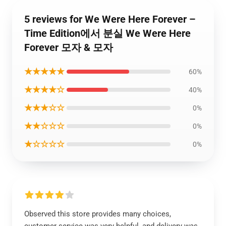
5 reviews for We Were Here Forever –
Time Edition에서 분실 We Were Here
Forever 모자 & 모자
★★★★★
60%
★★★★☆
40%
★★★☆☆
0%
★★☆☆☆
0%
★☆☆☆☆
0%
Observed this store provides many choices,