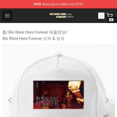
FREE
shipping on orders over $100
We Were Here Forever Shop - Official We Were Here Fore
Open menu
홈
/
We Were Here Forever 제품정보
/
We Were Here Forever 모자 & 모자