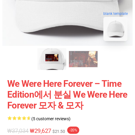
blank template
We Were Here Forever – Time
Edition에서 분실 We Were Here
Forever 모자 & 모자
(5 customer reviews)
₩37,034
₩29,627
-20%
$21.50