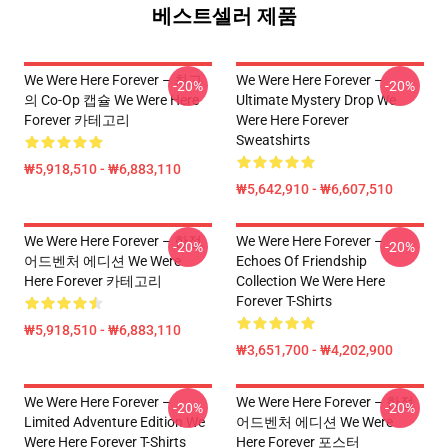
베스트셀러 제품
We Were Here Forever – 최고
We Were Here Forever –
-20%
-20%
의 Co-Op 캡슐 We Were Here
Ultimate Mystery Drop We
Forever 카테고리
Were Here Forever
Sweatshirts
₩5,918,510 - ₩6,883,110
₩5,642,910 - ₩6,607,510
We Were Here Forever – 한정
We Were Here Forever –
-20%
-20%
어드벤처 에디션 We Were
Echoes Of Friendship
Here Forever 카테고리
Collection We Were Here
Forever T-Shirts
₩5,918,510 - ₩6,883,110
₩3,651,700 - ₩4,202,900
We Were Here Forever –
We Were Here Forever – 한정
-20%
-20%
Limited Adventure Edition We
어드벤처 에디션 We Were
Were Here Forever T-Shirts
Here Forever 포스터