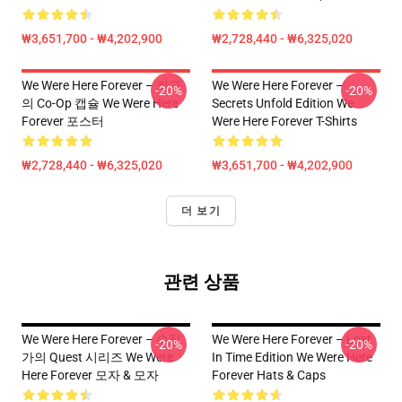
₩3,651,700 - ₩4,202,900
₩2,728,440 - ₩6,325,020
We Were Here Forever – 최고
We Were Here Forever –
-20%
-20%
의 Co-Op 캡슐 We Were Here
Secrets Unfold Edition We
Forever 포스터
Were Here Forever T-Shirts
₩2,728,440 - ₩6,325,020
₩3,651,700 - ₩4,202,900
더 보기
관련 상품
We Were Here Forever – 수집
We Were Here Forever – Lost
-20%
-20%
가의 Quest 시리즈 We Were
In Time Edition We Were Here
Here Forever 모자 & 모자
Forever Hats & Caps