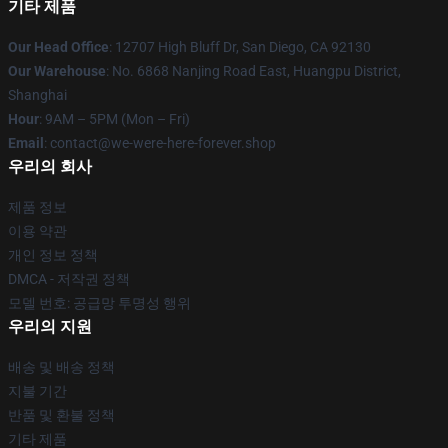
기타 제품
Our Head Office
: 12707 High Bluff Dr, San Diego, CA 92130
Our Warehouse
: No. 6868 Nanjing Road East, Huangpu District,
Shanghai
Hour
: 9AM – 5PM (Mon – Fri)
Email
: contact@we-were-here-forever.shop
우리의 회사
제품 정보
이용 약관
개인 정보 정책
DMCA - 저작권 정책
모델 번호: 공급망 투명성 행위
우리의 지원
배송 및 배송 정책
지불 기간
반품 및 환불 정책
기타 제품