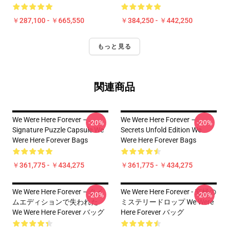
￥287,100 - ￥665,550
￥384,250 - ￥442,250
もっと見る
関連商品
We Were Here Forever –
We Were Here Forever –
-20%
-20%
Signature Puzzle Capsule We
Secrets Unfold Edition We
Were Here Forever Bags
Were Here Forever Bags
￥361,775 - ￥434,275
￥361,775 - ￥434,275
We Were Here Forever – タイ
We Were Here Forever - 究極の
-20%
-20%
ムエディションで失われた
ミステリードロップ We Were
We Were Here Forever バッグ
Here Forever バッグ