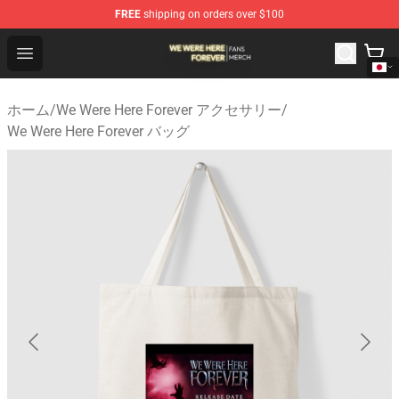
FREE
shipping on orders over $100
We Were Here Forever Shop - Official We Were Here Fore
Open menu
ホーム
/
We Were Here Forever アクセサリー
/
We Were Here Forever バッグ