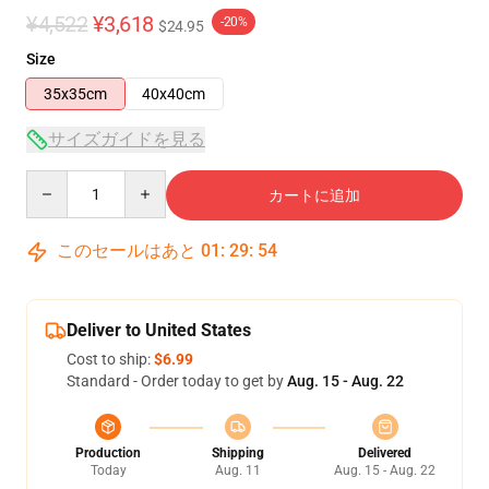
¥4,522
¥3,618
-20%
$24.95
Size
35x35cm
40x40cm
サイズガイドを見る
Quantity
カートに追加
このセールはあと
01
:
29
:
54
Deliver to United States
Cost to ship:
$6.99
Standard - Order today to get by
Aug. 15 - Aug. 22
Production
Shipping
Delivered
Today
Aug. 11
Aug. 15 - Aug. 22