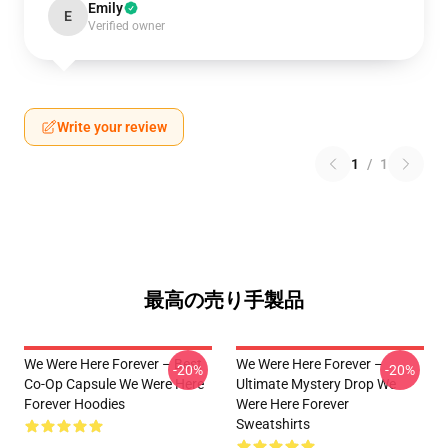
Emily
E
Verified owner
Write your review
1
/
1
最高の売り手製品
We Were Here Forever – Best
We Were Here Forever –
-20%
-20%
Co-Op Capsule We Were Here
Ultimate Mystery Drop We
Forever Hoodies
Were Here Forever
Sweatshirts