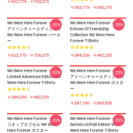
￥622,775 - ￥724,275
￥593,775 - ￥695,275
We Were Here Forever – 限定
We Were Here Forever –
-20%
-20%
アドベンチャーエディション
Echoes Of Friendship
We Were Here Forever パーカ
Collection We Were Here
ー
Forever T-Shirts
￥622,775 - ￥724,275
￥384,250 - ￥442,250
We Were Here Forever –
We Were Here Forever – 限定
-20%
-20%
Limited Adventure Edition We
アドベンチャーエディション
Were Here Forever T-Shirts
We Were Here Forever ポスタ
ー
￥384,250 - ￥442,250
￥287,100 - ￥665,550
We Were Here Forever - ベスト
We Were Here Forever –
-20%
-20%
コオップカプセル We Were
Secrets Unfold Edition We
Here Forever ポスター
Were Here Forever T-Shirts