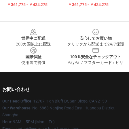
￥361,775 - ￥434,275
￥361,775 - ￥434,275
Footer
世界中に配送
安心してお買い物
200カ国以上に配送
クリックから配送まで24/7保護
国際保証
100％安全なチェックアウト
使用国で提供
PayPal / マスターカード / ビザ
お問い合わせ
Our Head Office
: 12707 High Bluff Dr, San Diego, CA 92130
Our Warehouse
: No. 6868 Nanjing Road East, Huangpu District,
Shanghai
Hour
: 9AM – 5PM (Mon – Fri)
Email
: contact@we-were-here-forever.shop