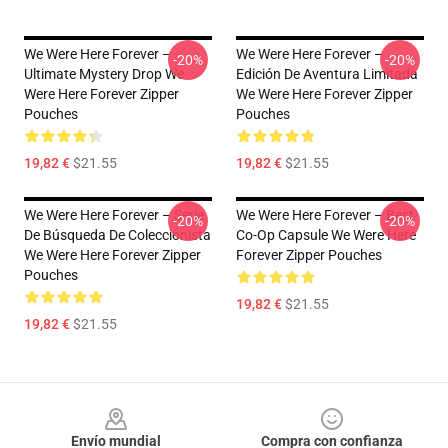
We Were Here Forever –
We Were Here Forever –
-20%
-20%
Ultimate Mystery Drop We
Edición De Aventura Limitada
Were Here Forever Zipper
We Were Here Forever Zipper
Pouches
Pouches
19,82 €
$21.55
19,82 €
$21.55
We Were Here Forever – Serie
We Were Here Forever – Best
-20%
-20%
De Búsqueda De Coleccionista
Co-Op Capsule We Were Here
We Were Here Forever Zipper
Forever Zipper Pouches
Pouches
19,82 €
$21.55
19,82 €
$21.55
Footer
Envío mundial
Compra con confianza