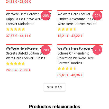
24,38 € - 28,06 €
We Were Here Forever – Mejor
We Were Here Forever –
-20%
-20%
Cápsula Co-Op We Were Here
Limited Adventure Edition We
Forever Sudaderas
Were Here Forever Posters
37,67 € - 44,11 €
18,21 € - 42,22 €
We Were Here Forever –
We Were Here Forever –
-20%
-20%
Secrets Unfold Edition We
Echoes Of Friendship
Were Here Forever T-Shirts
Collection We Were Here
Forever Hoodies
24,38 € - 28,06 €
39,51 € - 45,95 €
VER MÁS
Productos relacionados