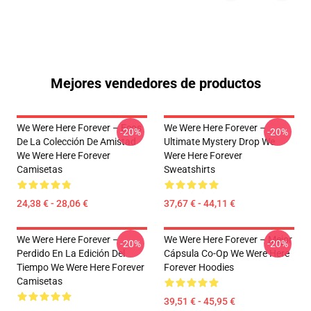
Mejores vendedores de productos
We Were Here Forever – Ecos
We Were Here Forever –
-20%
-20%
De La Colección De Amistad
Ultimate Mystery Drop We
We Were Here Forever
Were Here Forever
Camisetas
Sweatshirts
24,38 € - 28,06 €
37,67 € - 44,11 €
We Were Here Forever –
We Were Here Forever – Mejor
-20%
-20%
Perdido En La Edición Del
Cápsula Co-Op We Were Here
Tiempo We Were Here Forever
Forever Hoodies
Camisetas
39,51 € - 45,95 €