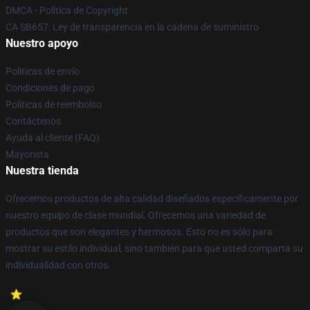
DMCA - Política de Copyright
CA SB657: Ley de transparencia en la cadena de suministro
Nuestro apoyo
Políticas de envío
Condiciones de pago
Políticas de reembolso
Contáctenos
Ayuda al cliente (FAQ)
Mayorista
Nuestra tienda
Ofrecemos productos de alta calidad diseñados específicamente por
nuestro equipo de clase mundial. Ofrecemos una variedad de
productos que son elegantes y hermosos. Esto no es sólo para
mostrar su estilo individual, sino también para que usted comparta su
individualidad con otros.