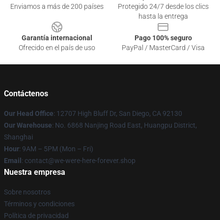
Enviamos a más de 200 países
Protegido 24/7 desde los clics
hasta la entrega
Garantía internacional
Pago 100% seguro
Ofrecido en el país de uso
PayPal / MasterCard / Visa
Contáctenos
Our Head Office
: 12707 High Bluff Dr, San Diego, CA 92130
Our Warehouse
: No. 6868 Nanjing Road East, Huangpu District,
Shanghai
Hour
: 9AM – 5PM (Mon – Fri)
Email
: contact@we-were-here-forever.shop
Nuestra empresa
Sobre nosotros
Términos y condiciones
Política de privacidad