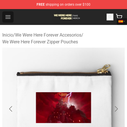
FREE
shipping on orders over $100
We Were Here Forever Shop - Official We Were Here Fore
Open menu
Inicio
/
We Were Here Forever Accesorios
/
We Were Here Forever Zipper Pouches