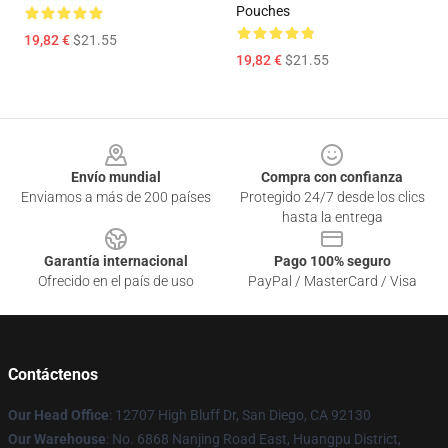
Pouches
19,82 €
$21.55
19,82 €
$21.55
Footer
Envío mundial
Compra con confianza
Enviamos a más de 200 países
Protegido 24/7 desde los clics
hasta la entrega
Garantía internacional
Pago 100% seguro
Ofrecido en el país de uso
PayPal / MasterCard / Visa
Contáctenos
Our Head Office
: 12707 High Bluff Dr, San Diego, CA 92130
Our Warehouse
: No. 6868 Nanjing Road East, Huangpu District,