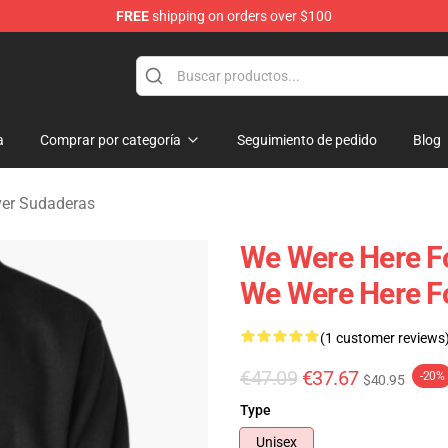
FREE
shipping on orders over $100
rever Merchandise Store
a
Comprar por categoría
Seguimiento de pedido
Blog
ver Sudaderas
We Were Here F
We Were Here Fo
(1 customer reviews
€47.09
€37.67
-20%
$40.95
Type
Unisex