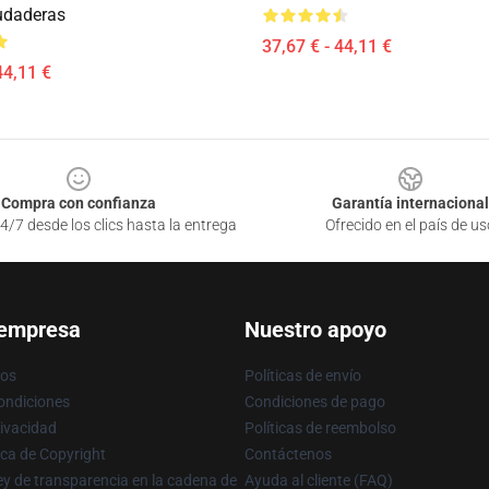
udaderas
37,67 € - 44,11 €
44,11 €
Compra con confianza
Garantía internacional
4/7 desde los clics hasta la entrega
Ofrecido en el país de us
 empresa
Nuestro apoyo
ros
Políticas de envío
ondiciones
Condiciones de pago
rivacidad
Políticas de reembolso
ica de Copyright
Contáctenos
y de transparencia en la cadena de
Ayuda al cliente (FAQ)