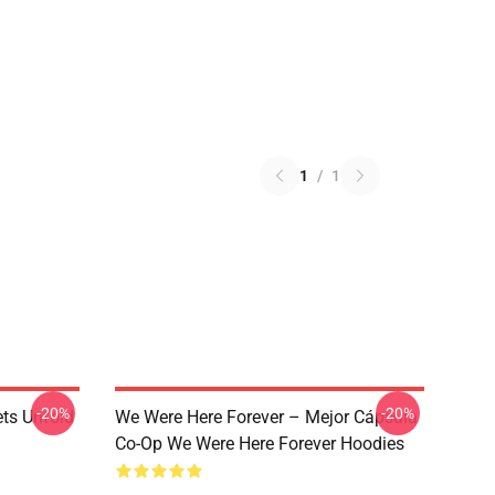
1
/
1
-20%
-20%
ets Unfold
We Were Here Forever – Mejor Cápsula
Co-Op We Were Here Forever Hoodies