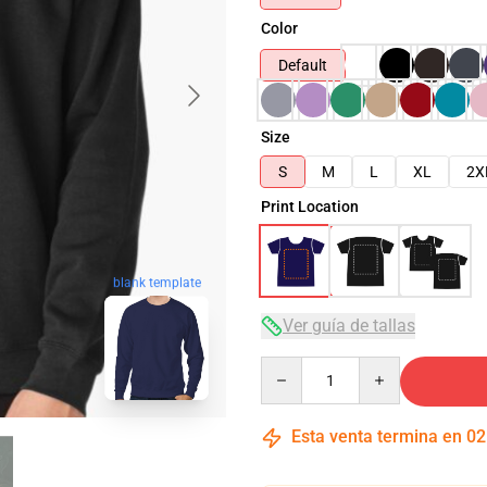
Color
Default
Size
S
M
L
XL
2X
Print Location
blank template
Ver guía de tallas
Quantity
Esta venta termina en
02