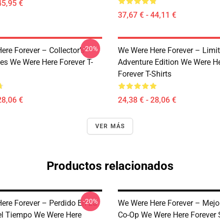
45,95 €
37,67 € - 44,11 €
-20%
re Forever – Collector’s
We Were Here Forever – Limi
ies We Were Here Forever T-
Adventure Edition We Were H
Forever T-Shirts
28,06 €
24,38 € - 28,06 €
VER MÁS
Productos relacionados
-20%
ere Forever – Perdido En La
We Were Here Forever – Mejo
el Tiempo We Were Here
Co-Op We Were Here Forever