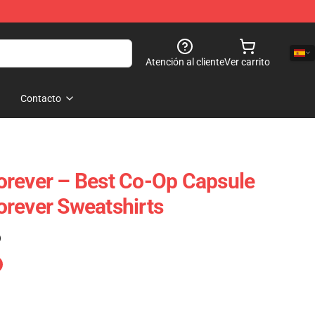
Atención al cliente
Ver carrito
Contacto
orever – Best Co-Op Capsule
rever Sweatshirts
)