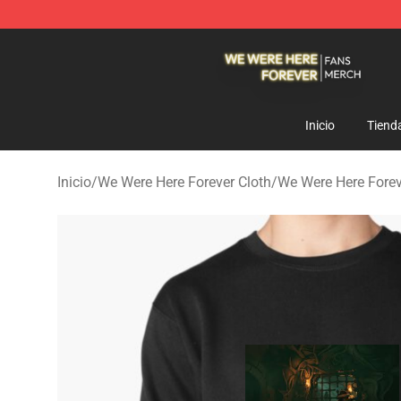
We Were Here Forever Shop - Official We Were Here Fo
Inicio
Tiend
Inicio
/
We Were Here Forever Cloth
/
We Were Here Fore