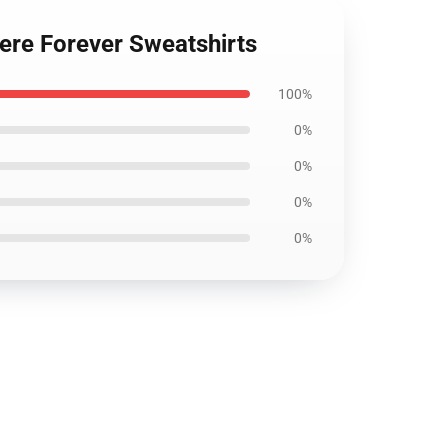
ere Forever Sweatshirts
100%
0%
0%
0%
0%