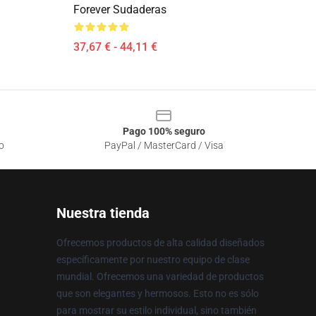
Forever Sudaderas
37,67 € - 44,11 €
Pago 100% seguro
o
PayPal / MasterCard / Visa
Nuestra tienda
Ofrecemos productos de alta calidad diseñados
específicamente por nuestro equipo de clase
mundial. Ofrecemos una variedad de productos
que son elegantes y hermosos. Esto no es sólo
para mostrar su estilo individual, sino también