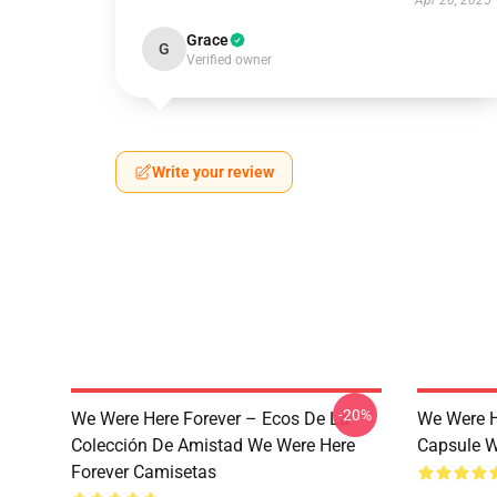
Apr 20, 2025
Grace
G
Verified owner
Write your review
-20%
We Were Here Forever – Ecos De La
We Were H
Colección De Amistad We Were Here
Capsule W
Forever Camisetas