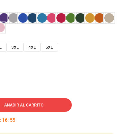
L
3XL
4XL
5XL
AÑADIR AL CARRITO
:
16
:
54