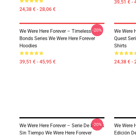
39,51 € - 
24,38 € - 28,06 €
-20%
We Were Here Forever – Timeless
We Were He
Bonds Series We Were Here Forever
Quest Ser
Hoodies
Shirts
39,51 € - 45,95 €
24,38 € - 
-20%
We Were Here Forever – Serie De Bonos
We Were H
Sin Tiempo We Were Here Forever
Edición D